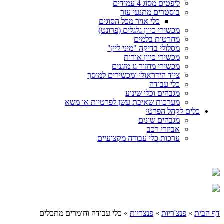
ליפטים מסוג 4 עמודים
בוסטרים מתנעי עזר
כלי אויר מכל הסוגים
מכשירי כיוון גלגלים (פרונט)
מחרטות בלמים
מסלולי בדיקה "מיני ליין"
מכשירי כיוון אורות
מכשירי מחזור גז מזגנים
ציוד הידראולי ומכשירים למוסך
כלי עבודה
מגבהים וכלי שינוע
מערכות שאיבת עשן לפרטיות או משא
כלים לקהל הפרטי
מגבהים שונים
אביזרי רכב
ערכות כלי עבודה מקצועיים
דף הבית
»
פנצ'ריות
»
פנצריות
» כלי עבודה וחומרים מתכלים