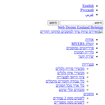
English
Русский
عربي
Web Design England Belgium
אודות
קטלוג MYERS
פרוייקטים במוסכים
גלריית תמונות
יצירת קשר
פנצ'ריות
מכשירי פירוק גלגלים
מכשירי איזון גלגלים
ציוד היקפי לפנצ'ריה
כלי עבודה וחומרים מתכלים
כלי אויר מכל הסוגים
מגבהים וכלי שינוע
מוסכים
ליפטים מסוג 2 עמודים
ליפטים מסוג מספריים