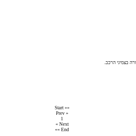
«« Start
« Prev
1
Next »
End »»